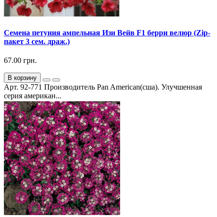
Семена петуния ампельная Изи Вейв F1 берри велюр (Zip-
пакет 3 сем. драж.)
67.00 грн.
В корзину
Арт. 92-771 Производитель Pan American(сша). Улучшенная
серия американ...