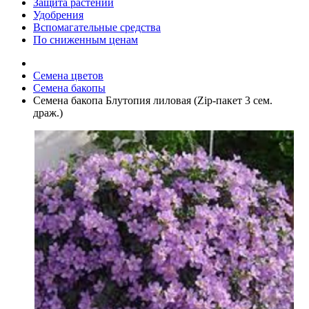
Защита растений
Удобрения
Вспомагательные средства
По сниженным ценам
Семена цветов
Семена бакопы
Семена бакопа Блутопия лиловая (Zip-пакет 3 сем.
драж.)