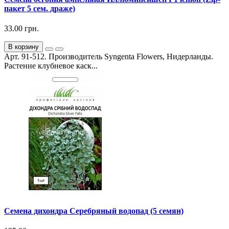
пакет 5 сем. драже)
33.00 грн.
В корзину
Арт. 91-512. Производитель Syngenta Flowers, Нидерланды.
Растение клубневое каск...
Семена дихондра Серебряный водопад (5 семян)