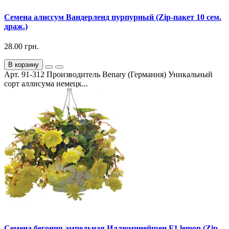
Семена алиссум Вандерленд пурпурный (Zip-пакет 10 сем.
драж.)
28.00 грн.
В корзину
Арт. 91-312 Производитель Benary (Германия) Уникальный
сорт аллисума немецк...
Семена бегония ампельная Иллюминейшен F1 lemon (Zip-