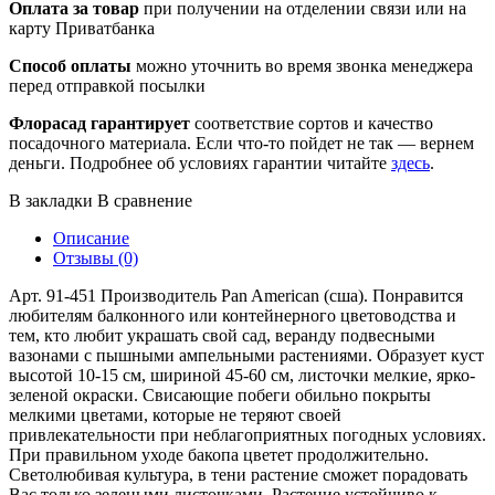
Оплата за товар
при получении на отделении связи или на
карту Приватбанка
Способ оплаты
можно уточнить во время звонка менеджера
перед отправкой посылки
Флорасад гарантирует
соответствие сортов и качество
посадочного материала. Если что-то пойдет не так — вернем
деньги. Подробнее об условиях гарантии читайте
здесь
.
В закладки
В сравнение
Описание
Отзывы (0)
Арт. 91-451 Производитель Pan American (сша). Понравится
любителям балконного или контейнерного цветоводства и
тем, кто любит украшать свой ​​сад, веранду подвесными
вазонами с пышными ампельными растениями. Образует куст
высотой 10-15 см, шириной 45-60 см, листочки мелкие, ярко-
зеленой окраски. Свисающие побеги обильно покрыты
мелкими цветами, которые не теряют своей
привлекательности при неблагоприятных погодных условиях.
При правильном уходе бакопа цветет продолжительно.
Светолюбивая культура, в тени растение сможет порадовать
Вас только зелеными листочками. Растение устойчиво к