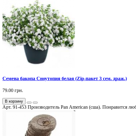
Семена бакопа Сноутопия белая (Zip-пакет 3 сем. драж.)
79.00 грн.
В корзину
Арт. 91-453 Производитель Pan American (сша). Понравится люб