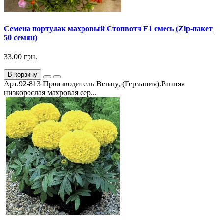
Семена портулак махровый Стопвотч F1 смесь (Zip-пакет
50 семян)
33.00 грн.
В корзину
Арт.92-813 Производитель Benary, (Германия).Ранняя
низкорослая махровая сер...