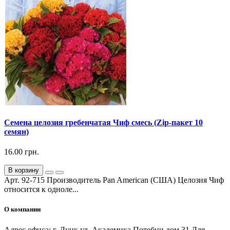
Семена целозия гребенчатая Чиф смесь (Zip-пакет 10
семян)
16.00 грн.
В корзину
Арт. 92-715 Производитель Pan American (США) Целозия Чиф
относится к одноле...
О компании
Адрес офиса: г. Луцк ул. Академика Потебни дом 31 Для