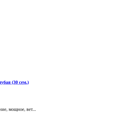
бая (30 сем.)
ие, мощное, вет...