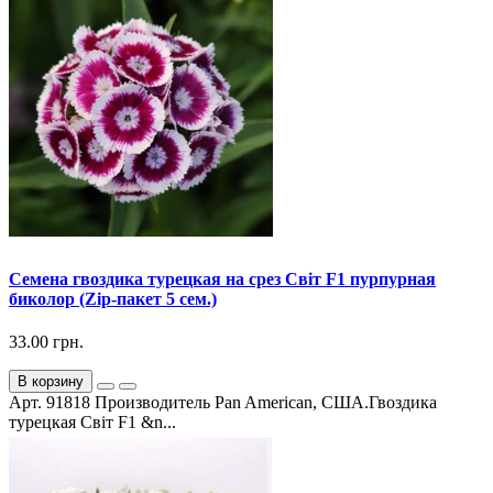
Семена гвоздика турецкая на срез Світ F1 пурпурная
биколор (Zip-пакет 5 сем.)
33.00 грн.
В корзину
Арт. 91818 Производитель Pan American, США.Гвоздика
турецкая Світ F1 &n...