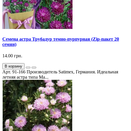
Семена астра Трубадур темно-пурпурная (Zip-пакет 20
семян)
14.00 грн.
В корзину
Арт. 91-166 Производитель Satimex, Германия. Идеальная
летняя астра типа Ма...