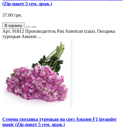
(Zip-пакет 5 сем. драж.)
37.00 грн.
В корзину
Арт. 91812 Производитель Pan American (сша). Гвоздика
турецкая Амазон ...
Семена гвоздика турецкая на срез Амазон F1 lavander
magic (Zip-пакет 5 сем. драж.)