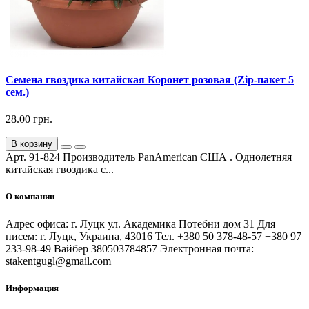
Семена гвоздика китайская Коронет розовая (Zip-пакет 5
сем.)
28.00 грн.
В корзину
Арт. 91-824 Производитель PanAmerican США . Однолетняя
китайская гвоздика с...
О компании
Адрес офиса: г. Луцк ул. Академика Потебни дом 31 Для
писем: г. Луцк, Украина, 43016 Тел. +380 50 378-48-57 +380 97
233-98-49 Вайбер 380503784857 Электронная почта:
stakentgugl@gmail.com
Информация