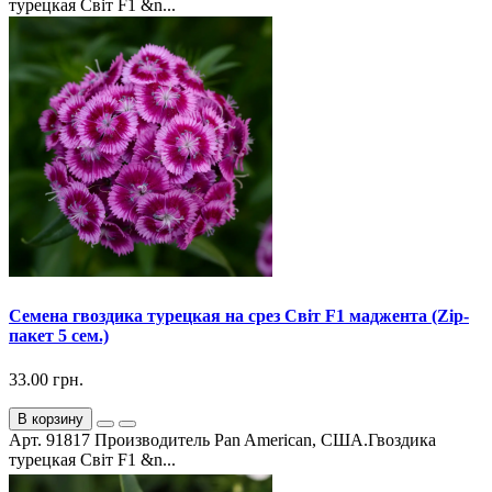
турецкая Світ F1 &n...
Семена гвоздика турецкая на срез Світ F1 маджента (Zip-
пакет 5 сем.)
33.00 грн.
В корзину
Арт. 91817 Производитель Pan American, США.Гвоздика
турецкая Світ F1 &n...