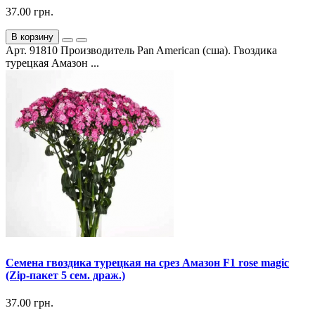
37.00 грн.
В корзину
Арт. 91810 Производитель Pan American (сша). Гвоздика
турецкая Амазон ...
Семена гвоздика турецкая на срез Амазон F1 rose magic
(Zip-пакет 5 сем. драж.)
37.00 грн.