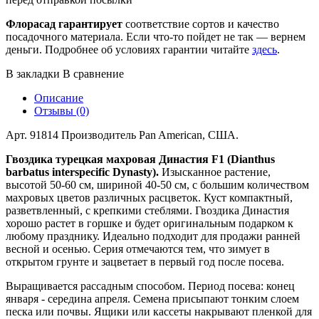
Флорасад гарантирует
соответствие сортов и качество
посадочного материала. Если что-то пойдет не так — вернем
деньги. Подробнее об условиях гарантии читайте
здесь
.
В закладки
В сравнение
Описание
Отзывы (0)
Арт. 91814 Производитель Pan American, США.
Гвоздика турецкая махровая Династия F1 (Dianthus
barbatus interspecific Dynasty).
Изысканное растение,
высотой 50-60 см, шириной 40-50 см, с большим количеством
махровых цветов различных расцветок. Куст компактный,
разветвленный, с крепкими стеблями. Гвоздика Династия
хорошо растет в горшке и будет оригинальным подарком к
любому празднику. Идеально подходит для продажи ранней
весной и осенью. Серия отмечаются тем, что зимует в
открытом грунте и зацветает в первый год после посева.
Выращивается рассадным способом. Период посева: конец
января - середина апреля. Семена присыпают тонким слоем
песка или почвы. Ящики или кассеты накрывают пленкой для