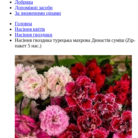
Добрива
Допоміжні засоби
За зниженими цінами
Головна
Насіння квітів
Насіння гвоздики
Насіння гвоздика турецька махрова Династія суміш (Zip-
пакет 5 нас.)