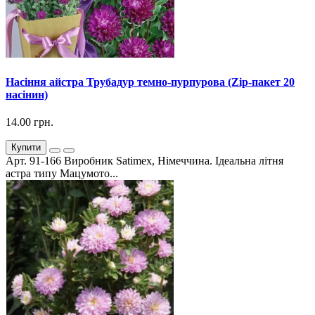
Насіння айстра Трубадур темно-пурпурова (Zip-пакет 20
насінин)
14.00 грн.
Купити
Арт. 91-166 Виробник Satimex, Німеччина. Ідеальна літня
астра типу Мацумото...