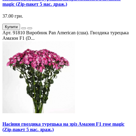
magic (Zip-пакет 5 нас. драж.)
37.00 грн.
Купити
Арт. 91810 Виробник Pan American (сша). Гвоздика турецька
Амазон F1 (D...
Насіння гвоздика турецька на зріз Амазон F1 rose magic
(Zip-пакет 5 нас. драж.)