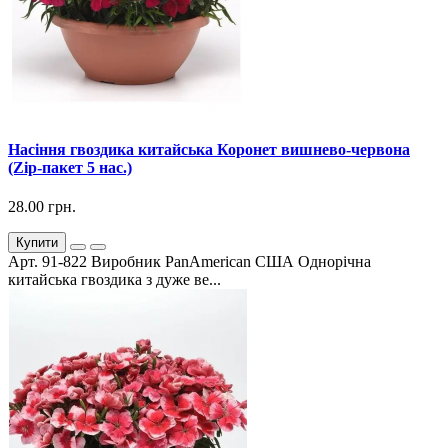
Насіння гвоздика китайська Коронет вишнево-червона
(Zip-пакет 5 нас.)
28.00 грн.
Купити
Арт. 91-822 Виробник PanAmerican США Однорічна
китайська гвоздика з дуже ве...