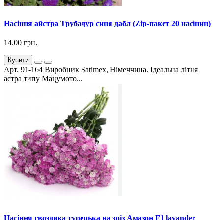
Насіння айстра Трубадур синя дабл (Zip-пакет 20 насінин)
14.00 грн.
Купити
Арт. 91-164 Виробник Satimex, Німеччина. Ідеальна літня
астра типу Мацумото...
Насіння гвоздика турецька на зріз Амазон F1 lavander