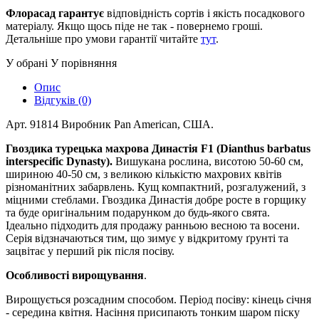
Флорасад гарантує
відповідність сортів і якість посадкового
матеріалу. Якщо щось піде не так - повернемо гроші.
Детальніше про умови гарантії читайте
тут
.
У обрані
У порівняння
Опис
Відгуків (0)
Арт. 91814 Виробник Pan American, США.
Гвоздика турецька махрова Династія F1 (Dianthus barbatus
interspecific Dynasty).
Вишукана рослина, висотою 50-60 см,
шириною 40-50 см, з великою кількістю махрових квітів
різноманітних забарвлень. Кущ компактний, розгалужений, з
міцними стеблами. Гвоздика Династія добре росте в горщику
та буде оригінальним подарунком до будь-якого свята.
Ідеально підходить для продажу ранньою весною та восени.
Серія відзначаються тим, що зимує у відкритому ґрунті та
зацвітає у перший рік після посіву.
Особливості вирощування
.
Вирощується розсадним способом. Період посіву: кінець січня
- середина квітня. Насіння присипають тонким шаром піску