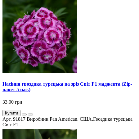
Насіння гвоздика турецька на зріз Світ F1 маджента (Zip-
пакет 5 нас.)
33.00 грн.
Купити
Арт. 91817 Виробник Pan American, США.Гвоздика турецька
Світ F1 –...