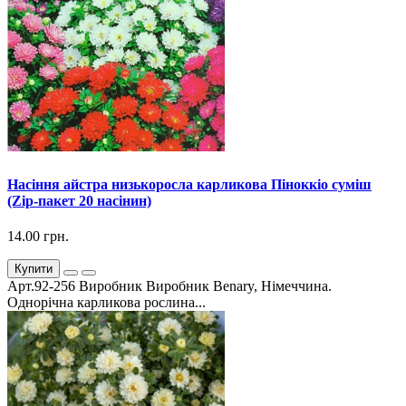
Насіння айстра низькоросла карликова Піноккіо суміш
(Zip-пакет 20 насінин)
14.00 грн.
Купити
Арт.92-256 Виробник Виробник Benary, Німеччина.
Однорічна карликова рослина...