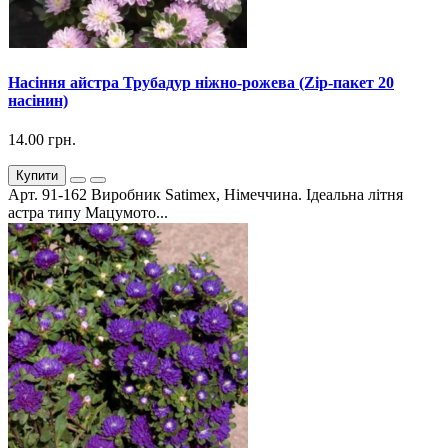
Насіння айстра Трубадур ніжно-рожева (Zip-пакет 20
насінин)
14.00 грн.
Купити
Арт. 91-162 Виробник Satimex, Німеччина. Ідеальна літня
астра типу Мацумото...