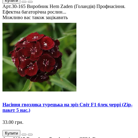
Купити
Арт.30-165 Виробник Hem Zaden (Голандія) Профнасіння.
Ефектна багаторічна рослин...
Можливо вас також зацікавить
Насіння гвоздика турецька на зріз Світ F1 блек черрі (Zip-
пакет 5 нас.)
33.00 грн.
Купити