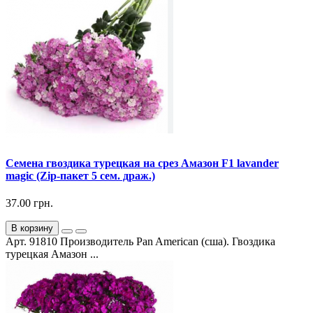
Семена гвоздика турецкая на срез Амазон F1 lavander
magic (Zip-пакет 5 сем. драж.)
37.00 грн.
В корзину
Арт. 91810 Производитель Pan American (сша). Гвоздика
турецкая Амазон ...