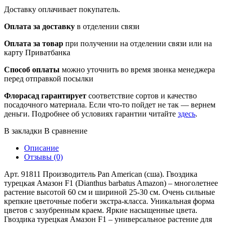
Доставку оплачивает покупатель.
Оплата за доставку
в отделении связи
Оплата за товар
при получении на отделении связи или на
карту Приватбанка
Способ оплаты
можно уточнить во время звонка менеджера
перед отправкой посылки
Флорасад гарантирует
соответствие сортов и качество
посадочного материала. Если что-то пойдет не так — вернем
деньги. Подробнее об условиях гарантии читайте
здесь
.
В закладки
В сравнение
Описание
Отзывы (0)
Арт. 91811 Производитель Pan American (сша). Гвоздика
турецкая Амазон F1 (Dianthus barbatus Amazon) – многолетнее
pacтeниe выcoтой 60 cм и шиpиной 25-30 cм. Очень сильные
крепкие цветочные побеги экстра-класса. Уникальная форма
цветов с зазубренным краем. Яркие насыщенные цвета.
Гвоздика турецкая Амазон F1 – универсальное растение для