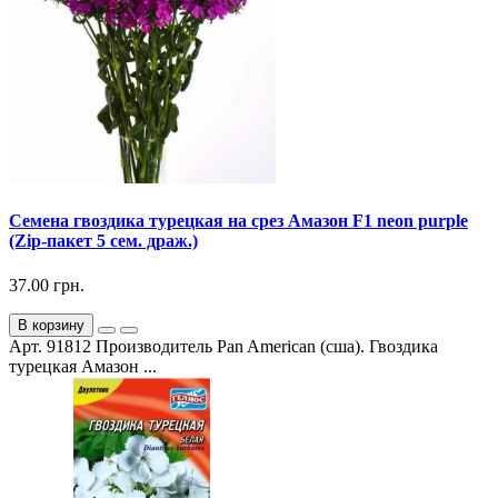
Семена гвоздика турецкая на срез Амазон F1 neon purple
(Zip-пакет 5 сем. драж.)
37.00 грн.
В корзину
Арт. 91812 Производитель Pan American (сша). Гвоздика
турецкая Амазон ...