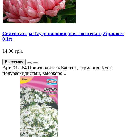
Семена астра Тауэр пионовидная лососевая (Zip-пакет
0,1г)
14.00 грн.
В корзину
Арт. 91-264 Производитель Satimex, Германия. Куст
полураскидистый, высокоро...