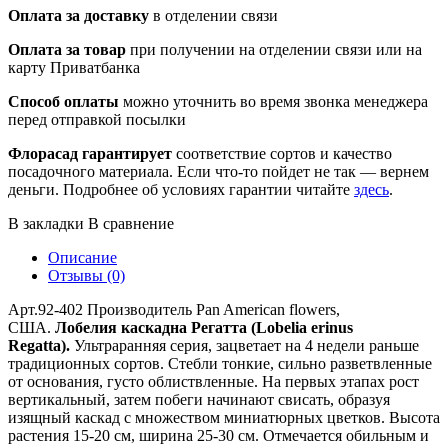
Оплата за доставку
в отделении связи
Оплата за товар
при получении на отделении связи или на
карту Приватбанка
Способ оплаты
можно уточнить во время звонка менеджера
перед отправкой посылки
Флорасад гарантирует
соответствие сортов и качество
посадочного материала. Если что-то пойдет не так — вернем
деньги. Подробнее об условиях гарантии читайте
здесь
.
В закладки
В сравнение
Описание
Отзывы (0)
Арт.92-402 Производитель Pan American flowers,
США.
Лобелия каскадна Регатта (Lobelia erinus
Regatta).
Ультраранняя серия, зацветает на 4 недели раньше
традиционных сортов. Стебли тонкие, сильно разветвленные
от основания, густо облиствленные. На первых этапах рост
вертикальный, затем побеги начинают свисать, образуя
изящный каскад с множеством миниатюрных цветков. Высота
растения 15-20 см, ширина 25-30 см. Отмечается обильным и