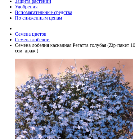
Защита растений
Удобрения
Вспомагательные средства
По сниженным ценам
Семена цветов
Семена лобелии
Семена лобелия каскадная Регатта голубая (Zip-пакет 10
сем. драж.)