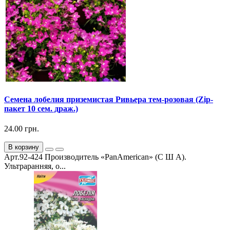
Семена лобелия приземистая Ривьера тем-розовая (Zip-
пакет 10 сем. драж.)
24.00 грн.
В корзину
Арт.92-424 Производитель «PanAmerican» (С Ш А).
Ультраранняя, о...