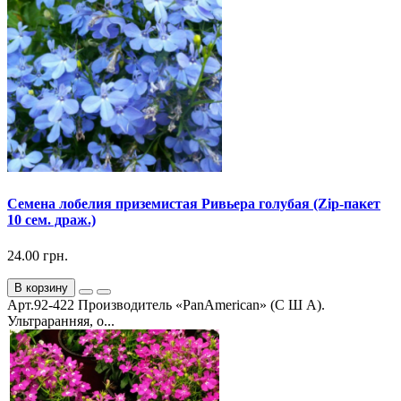
Семена лобелия приземистая Ривьера голубая (Zip-пакет
10 сем. драж.)
24.00 грн.
В корзину
Арт.92-422 Производитель «PanAmerican» (С Ш А).
Ультраранняя, о...