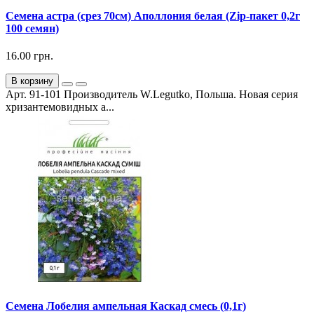
Семена астра (срез 70см) Аполлония белая (Zip-пакет 0,2г
100 семян)
16.00 грн.
В корзину
Арт. 91-101 Производитель W.Legutko, Польша. Новая серия
хризантемовидных а...
Семена Лобелия ампельная Каскад смесь (0,1г)