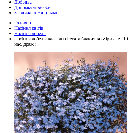
Добрива
Допоміжні засоби
За зниженими цінами
Головна
Насіння квітів
Насіння лобелії
Насіння лобелія каскадна Регата блакитна (Zip-пакет 10
нас. драж.)