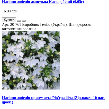
Насіння лобелія ампельна Каскад білий (0,05г)
16.00 грн.
Купити
Арт. 20-761 Виробник Геліос (Україна). Швидкоросла,
витонченна рослина...
Насіння лобелія приземиста Рів'єра біла (Zip-пакет 10 нас.
драж.)