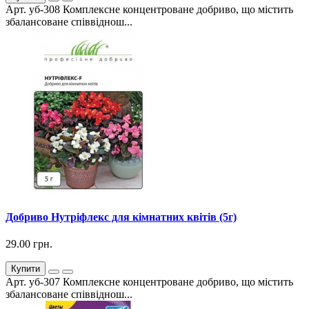
Арт. уб-308 Комплексне концентроване добриво, що містить
збалансоване співвіднош...
Добриво Нутріфлекс для кімнатних квітів (5г)
29.00 грн.
Купити
Арт. уб-307 Комплексне концентроване добриво, що містить
збалансоване співвіднош...