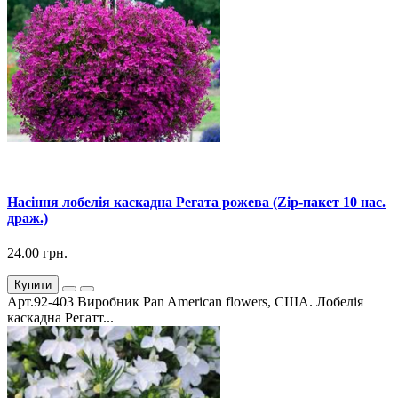
Насіння лобелія каскадна Регата рожева (Zip-пакет 10 нас.
драж.)
24.00 грн.
Купити
Арт.92-403 Виробник Pan American flowers, США. Лобелія
каскадна Регатт...