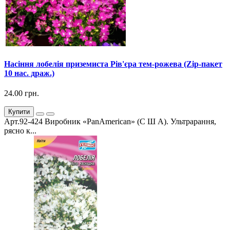
Насіння лобелія приземиста Рів'єра тем-рожева (Zip-пакет
10 нас. драж.)
24.00 грн.
Купити
Арт.92-424 Виробник «PanAmerican» (С Ш А). Ультрарання,
рясно к...