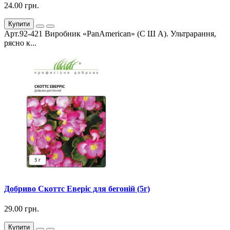
24.00 грн.
Купити
Арт.92-421 Виробник «PanAmerican» (С Ш А). Ультрарання,
рясно к...
Добриво Скоттс Еверіс для бегоній (5г)
29.00 грн.
Купити