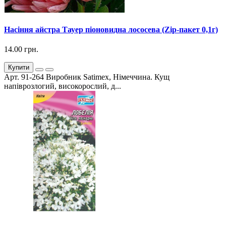
Насіння айстра Тауер піоновидна лососева (Zip-пакет 0,1г)
14.00 грн.
Купити
Арт. 91-264 Виробник Satimex, Німеччина. Кущ
напіврозлогий, високорослий, д...