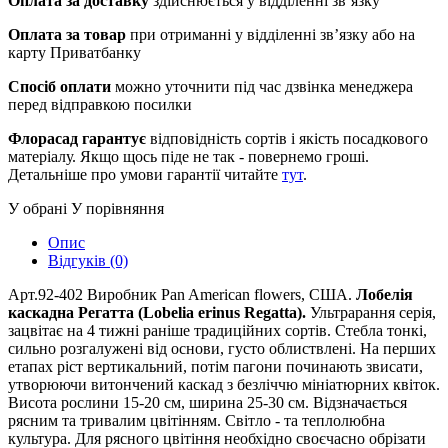
Оплата за доставку
здійснюється у відділенні зв’язку
Оплата за товар
при отриманні у відділенні зв’язку або на
карту Приватбанку
Спосіб оплати
можно уточнити під час дзвінка менеджера
перед відправкою посилки
Флорасад гарантує
відповідність сортів і якість посадкового
матеріалу. Якщо щось піде не так - повернемо гроші.
Детальніше про умови гарантії читайте
тут
.
У обрані
У порівняння
Опис
Відгуків (0)
Арт.92-402 Виробник Pan American flowers, США.
Лобелія
каскадна Регатта (Lobelia erinus Regatta).
Ультрарання серія,
зацвітає на 4 тижні раніше традиційних сортів. Стебла тонкі,
сильно розгалужені від основи, густо облиствлені. На перших
етапах ріст вертикальний, потім пагони починають звисати,
утворюючи витончений каскад з безліччю мініатюрних квіток.
Висота рослини 15-20 см, ширина 25-30 см. Відзначається
рясним та тривалим цвітінням. Світло - та теплолюбна
культура. Для рясного цвітіння необхідно своєчасно обрізати