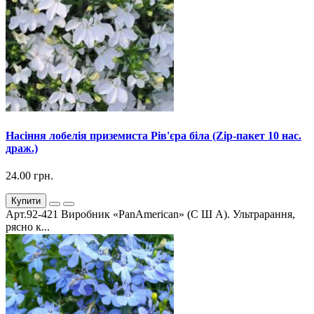
Насіння лобелія приземиста Рів'єра біла (Zip-пакет 10 нас.
драж.)
24.00 грн.
Купити
Арт.92-421 Виробник «PanAmerican» (С Ш А). Ультрарання,
рясно к...