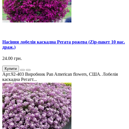
Насіння лобелія каскадна Регата рожева (Zip-пакет 10 нас.
драж.)
24.00 грн.
Купити
Арт.92-403 Виробник Pan American flowers, США. Лобелія
каскадна Регатт...