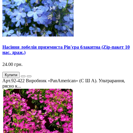
Насіння лобелія приземиста Рів'єра блакитна (Zip-пакет 10
нас. драж.)
24.00 грн.
Купити
Арт.92-422 Виробник «PanAmerican» (С Ш А). Ультрарання,
рясно к...