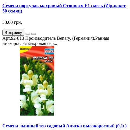
Семена портулак махровый Стопвотч F1 смесь (Zip-пакет
50 семян)
33.00 грн.
В корзину
Арт.92-813 Производитель Benary, (Германия).Ранняя
низкорослая махровая сер...
Семена львиный зев садовый Аляска высокорослый (0,1г)