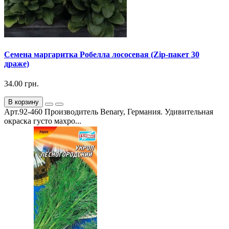
Семена маргаритка Робелла лососевая (Zip-пакет 30
драже)
34.00 грн.
В корзину
Арт.92-460 Производитель Benary, Германия. Удивительная
окраска густо махро...