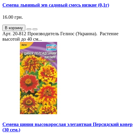
Семена львиный зев садовый смесь низкие (0,1г)
16.00 грн.
В корзину
Арт. 20-812 Производитель Гелиос (Украина). Растение
высотой до 40 см...
Семена циния высокорослая элегантная Персидский ковер
(30 сем.)