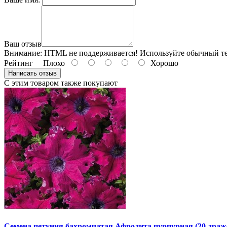
Ваш отзыв
Внимание:
HTML не поддерживается! Используйте обычный те
Рейтинг
Плохо
Хорошо
Написать отзыв
С этим товаром также покупают
Семена петуния бахромчатая Афродита пурпурная (20 драж