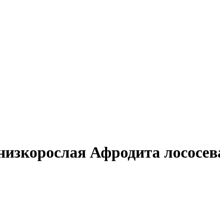
изкорослая Афродита лососева