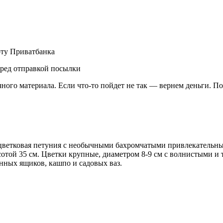
рту Приватбанка
еред отправкой посылки
чного материала. Если что-то пойдет не так — вернем деньги. П
цветковая петуния с необычными бахромчатыми привлекательным
ысотой 35 см. Цветки крупные, диаметром 8-9 см с волнистыми 
нных ящиков, кашпо и садовых ваз.