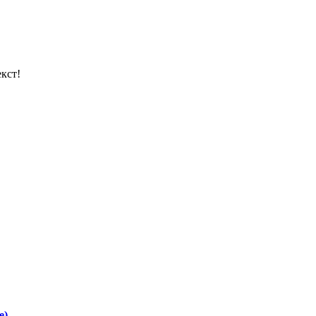
кст!
е)