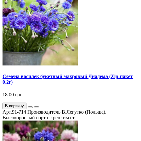
Семена василек букетный махровый Диадема (Zip-пакет
0,2г)
18.00 грн.
В корзину
Арт.91-714 Производитель В.Легутко (Польша).
Высокорослый сорт с крепким ст...