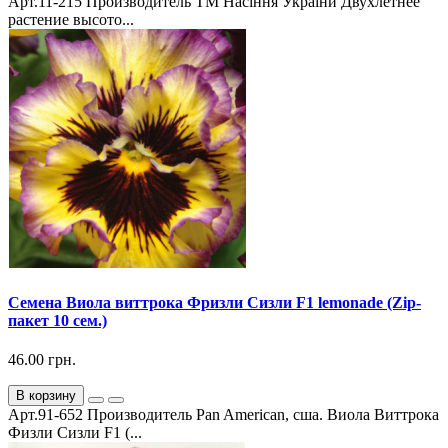
Арт.11-215 Производитель ТМ Насіння України Двухлетнее
растение высото...
Семена Виола виттрока Фризли Сизли F1 lemonade (Zip-
пакет 10 сем.)
46.00 грн.
В корзину
Арт.91-652 Производитель Pan American, сша. Виола Виттрока
Физли Сизли F1 (...