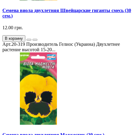
Семена виола двухлетняя Швейцарские гиганты смесь (30
сем.)
12.00 грн.
В корзину
Арт.20-319 Производитель Гелиос (Украина) Двухлетнее
растение высотой 15-20...
Семена виола двухлетняя Маджестик (30 сем.)