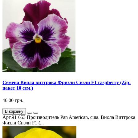
Семена Виола виттрока Фризли Сизли F1 raspberry (Zip-
пакет 10 сем.)
46.00 грн.
В корзину
Арт.91-653 Производитель Pan American, сша. Виола Виттрока
Физли Сизли F1 (...