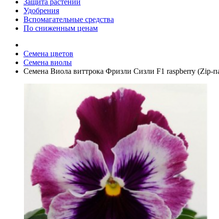
Защита растений
Удобрения
Вспомагательные средства
По сниженным ценам
Семена цветов
Семена виолы
Семена Виола виттрока Фризли Сизли F1 raspberry (Zip-па