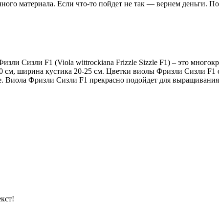
чного материала. Если что-то пойдет не так — вернем деньги. П
изли Сизли F1 (Viola wittrockiana Frizzle Sizzle F1) – это мно
0 см, ширина кустика 20-25 см. Цветки виолы Фризли Сизли F1 
е. Виола Фризли Сизли F1 прекрасно подойдет для выращивания 
кст!