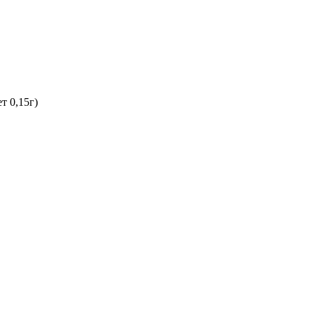
т 0,15г)