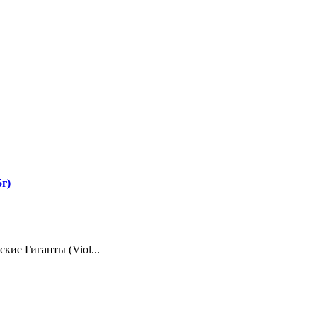
г)
ие Гиганты (Viol...