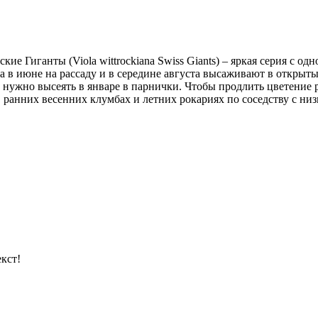
е Гиганты (Viola wittrockiana Swiss Giants) – яркая серия с о
 в июне на рассаду и в середине августа высаживают в открытый
на нужно высеять в январе в парнички. Чтобы продлить цветение
ранних весенних клумбах и летних рокариях по соседству с ни
кст!