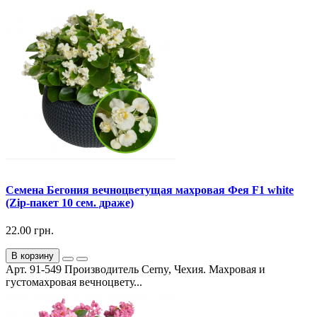
Семена Бегония вечноцветущая махровая Фея F1 white
(Zip-пакет 10 сем. драже)
22.00 грн.
В корзину
Арт. 91-549 Производитель Cerny, Чехия. Махровая и
густомахровая вечноцвету...