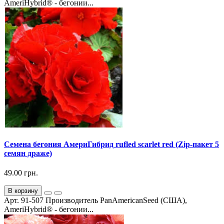
AmeriHybrid® - бегонии...
Семена бегония АмериГибрид rufled scarlet red (Zip-пакет 5
семян драже)
49.00 грн.
В корзину
Арт. 91-507 Производитель PanAmericanSeed (США),
AmeriHybrid® - бегонии...