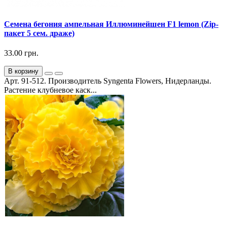
Семена бегония ампельная Иллюминейшен F1 lemon (Zip-
пакет 5 сем. драже)
33.00 грн.
В корзину
Арт. 91-512. Производитель Syngenta Flowers, Нидерланды.
Растение клубневое каск...