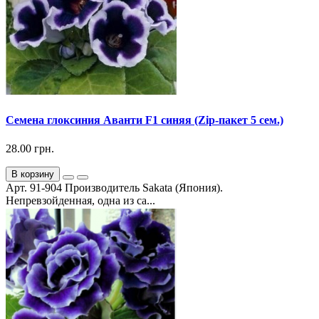
Семена глоксиния Аванти F1 синяя (Zip-пакет 5 сем.)
28.00 грн.
В корзину
Арт. 91-904 Производитель Sakata (Япония).
Непревзойденная, одна из са...