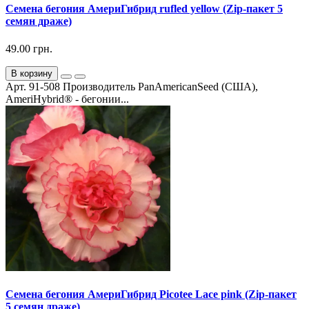
Семена бегония АмериГибрид rufled yellow (Zip-пакет 5
семян драже)
49.00 грн.
В корзину
Арт. 91-508 Производитель PanAmericanSeed (США),
AmeriHybrid® - бегонии...
Семена бегония АмериГибрид Picotee Lace pink (Zip-пакет
5 семян драже)