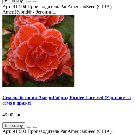
В корзину
Арт. 91-504 Производитель PanAmericanSeed (США),
AmeriHybrid® - бегонии...
Семена бегония АмериГибрид Picotee Lace red (Zip-пакет 5
семян драже)
49.00 грн.
В корзину
Арт. 91-503 Производитель PanAmericanSeed (США),