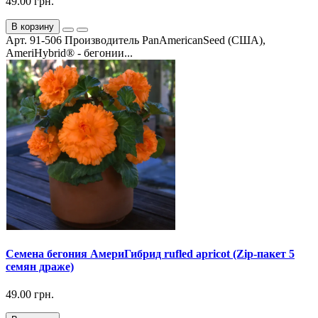
49.00 грн.
В корзину
Арт. 91-506 Производитель PanAmericanSeed (США),
AmeriHybrid® - бегонии...
Семена бегония АмериГибрид rufled apricot (Zip-пакет 5
семян драже)
49.00 грн.