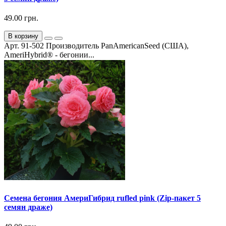
49.00 грн.
В корзину
Арт. 91-502 Производитель PanAmericanSeed (США),
AmeriHybrid® - бегонии...
Семена бегония АмериГибрид rufled pink (Zip-пакет 5
семян драже)