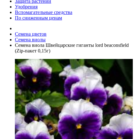
Защита растений
Удобрения
Вспомагательные средства
По сниженным ценам
Семена цветов
Семена виолы
Семена виола Швейцарские гиганты lord beaconsfield
(Zip-пакет 0,15г)