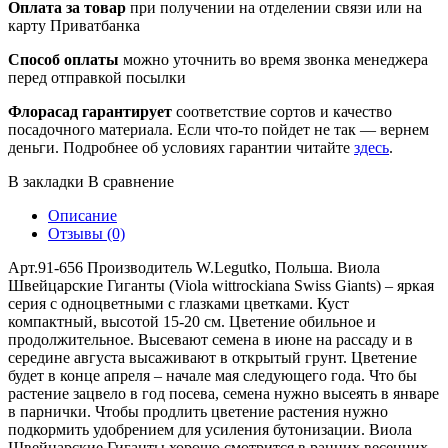
Оплата за товар
при получении на отделении связи или на
карту Приватбанка
Способ оплаты
можно уточнить во время звонка менеджера
перед отправкой посылки
Флорасад гарантирует
соответствие сортов и качество
посадочного материала. Если что-то пойдет не так — вернем
деньги. Подробнее об условиях гарантии читайте
здесь
.
В закладки
В сравнение
Описание
Отзывы (0)
Арт.91-656 Производитель W.Legutko, Польша. Виола
Швейцарские Гиганты (Viola wittrockiana Swiss Giants) – яркая
серия с одноцветными с глазками цветками. Куст
компактный, высотой 15-20 см. Цветение обильное и
продолжительное. Высевают семена в июне на рассаду и в
середине августа высаживают в открытый грунт. Цветение
будет в конце апреля – начале мая следующего года. Что бы
растение зацвело в год посева, семена нужно высеять в январе
в парнички. Чтобы продлить цветение растения нужно
подкормить удобрением для усиления бутонизации. Виола
Швейцарские Гиганты хорошо смотрится в ранних весенних