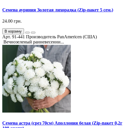
Семена ауриния Золотая лихорадка (Zip-пакет 5 сем.)
24.00 грн.
В корзину
Арт. 91-441 Производитель PanAmericen (США)
Вечнозеленый ранневесенни...
Семена астра (срез 70см) Аполлония белая (Zip-пакет 0,2г