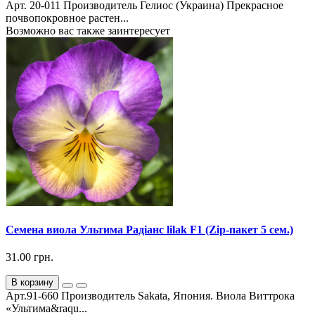
Арт. 20-011 Производитель Гелиос (Украина) Прекрасное
почвопокровное растен...
Возможно вас также заинтересует
Семена виола Ультима Радіанс lilak F1 (Zip-пакет 5 сем.)
31.00 грн.
В корзину
Арт.91-660 Производитель Sakata, Япония. Виола Виттрока
«Ультима&raqu...