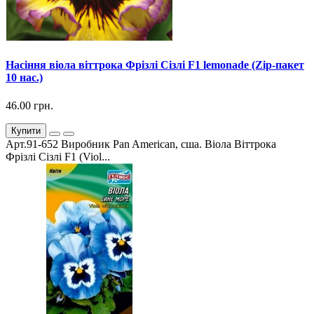
Насіння віола віттрока Фрізлі Сізлі F1 lemonade (Zip-пакет
10 нас.)
46.00 грн.
Купити
Арт.91-652 Виробник Pan American, сша. Віола Віттрока
Фрізлі Сізлі F1 (Viol...