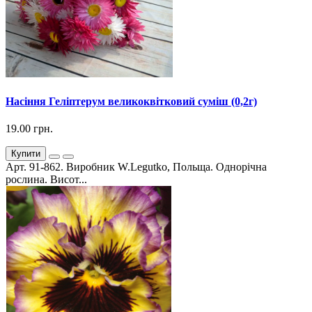
Насіння Геліптерум великоквітковий суміш (0,2г)
19.00 грн.
Купити
Арт. 91-862. Виробник W.Legutko, Польща. Однорічна
рослина. Висот...