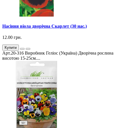
Насіння віола дворічна Скарлет (30 нас.)
12.00 грн.
Купити
Арт.20-316 Виробник Геліос (Україна) Дворічна рослина
висотою 15-25см....