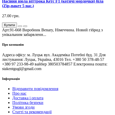
Насіння віола віттрока Кетс F1 (котячі мордочки) біла
(Zip-пакет 5 нас.)
27.00 грн.
Купити
Арт.91-668 Виробник Benary, Німеччина. Новий гібрид з
унікальним забарвленн...
Про компанію
Адреса офісу: м. Луцьк вул. Академіка Потебні буд. 31 Для
листування: Луцьк, Україна, 43016 Тел. +380 50 378-48-57
+380 97 233-98-49 вайбер 380503784857 Електронна пошта:
stakentgugl@gmail.com
Інформація
Відправити повідомлення
Про нас
Доставка і оплата
Політика безпеки
Умови згоди
Статті та рекомендації