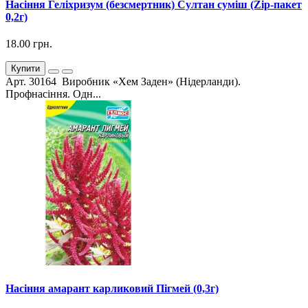
Насіння Геліхризум (безсмертник) Султан суміш (Zip-пакет
0,2г)
18.00 грн.
Купити
Арт. 30164 Виробник «Хем Заден» (Нідерланди).
Профнасіння. Одн...
Насіння амарант карликовий Пігмей (0,3г)