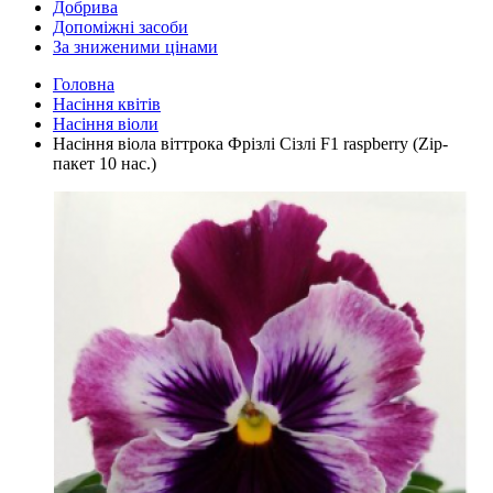
Добрива
Допоміжні засоби
За зниженими цінами
Головна
Насіння квітів
Насіння віоли
Насіння віола віттрока Фрізлі Сізлі F1 raspberry (Zip-
пакет 10 нас.)