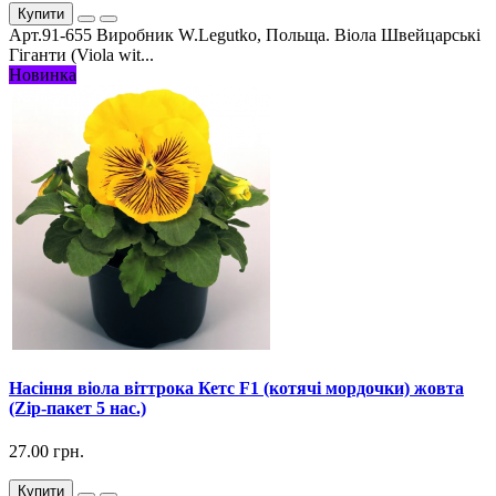
Купити
Арт.91-655 Виробник W.Legutko, Польща. Віола Швейцарські
Гіганти (Viola wit...
Новинка
Насіння віола віттрока Кетс F1 (котячі мордочки) жовта
(Zip-пакет 5 нас.)
27.00 грн.
Купити