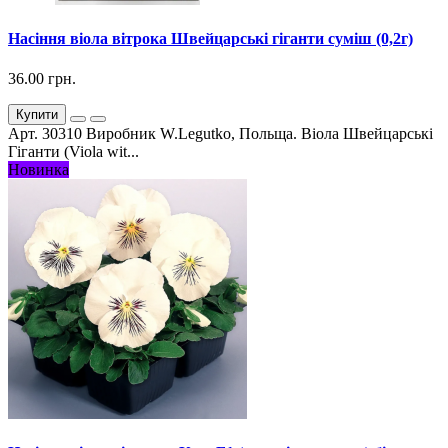
Насіння віола вітрока Швейцарські гіганти суміш (0,2г)
36.00 грн.
Купити
Арт. 30310 Виробник W.Legutko, Польща. Віола Швейцарські
Гіганти (Viola wit...
Новинка