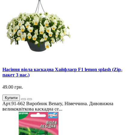
Насіння віола каскадна Хайфлаєр F1 lemon splash (Zip-
пакет 3 нас.)
49.00 грн.
Купити
Арт.91-662 Виробник Benary, Німеччина. Дивовижна
великоквіткова каскадна се...