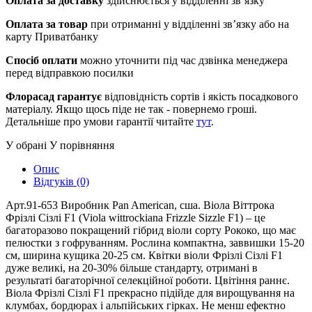
Оплата за доставку
здійснюється у відділенні зв’язку
Оплата за товар
при отриманні у відділенні зв’язку або на
карту Приватбанку
Спосіб оплати
можно уточнити під час дзвінка менеджера
перед відправкою посилки
Флорасад гарантує
відповідність сортів і якість посадкового
матеріалу. Якщо щось піде не так - повернемо гроші.
Детальніше про умови гарантії читайте
тут
.
У обрані
У порівняння
Опис
Відгуків (0)
Арт.91-653 Виробник Pan American, сша. Віола Віттрока
Фрізлі Сізлі F1 (Viola wittrockiana Frizzle Sizzle F1) – це
багаторазово покращений гібрид віоли сорту Рококо, що має
пелюстки з гофруванням. Рослина компактна, заввишки 15-20
см, ширина кущика 20-25 см. Квітки віоли Фрізлі Сізлі F1
дуже великі, на 20-30% більше стандарту, отримані в
результаті багаторічної селекційної роботи. Цвітіння раннє.
Віола Фрізлі Сізлі F1 прекрасно підійде для вирощування на
клумбах, бордюрах і альпійських гірках. Не менш ефектно