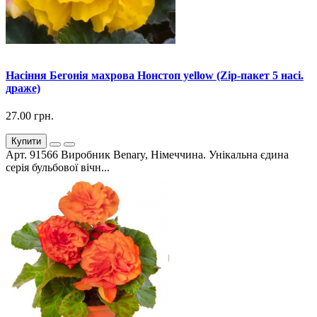
Насіння Бегонія махрова Нонстоп yellow (Zip-пакет 5 насі.
драже)
27.00 грн.
Купити
Арт. 91566 Виробник Benary, Німеччина. Унікальна єдина
серія бульбової вічн...