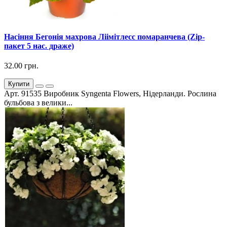
Насіння Бегонія махрова Ліімітлесс помаранчева (Zip-
пакет 5 нас. драже)
32.00 грн.
Купити
Арт. 91535 Виробник Syngenta Flowers, Нідерланди. Рослина
бульбова з велики...