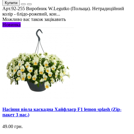
Купити
Арт.92-255 Виробник W.Legutko (Польща). Нетрадиційний
колір - блідо-рожевий, кон...
Можливо вас також зацікавить
Новинка
Насіння віола каскадна Хайфлаєр F1 lemon splash (Zip-
пакет 3 нас.)
49.00 грн.