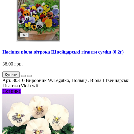
Насіння віола вітрока Швейцарські гіганти суміш (0,2г)
36.00 грн.
Купити
Арт. 30310 Виробник W.Legutko, Польща. Віола Швейцарські
Гіганти (Viola wit...
Новинка