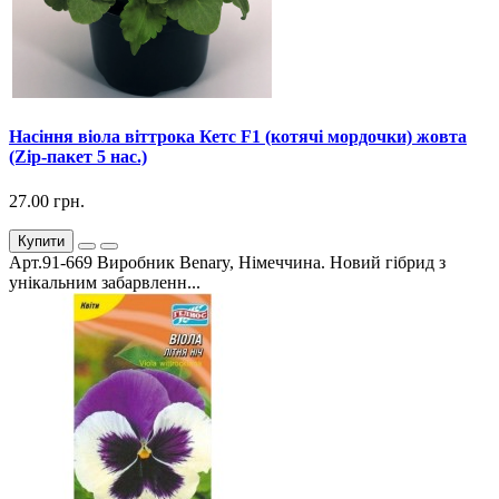
Насіння віола віттрока Кетс F1 (котячі мордочки) жовта
(Zip-пакет 5 нас.)
27.00 грн.
Купити
Арт.91-669 Виробник Benary, Німеччина. Новий гібрид з
унікальним забарвленн...