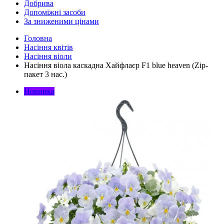
Добрива
Допоміжні засоби
За зниженими цінами
Головна
Насіння квітів
Насіння віоли
Насіння віола каскадна Хайфлаєр F1 blue heaven (Zip-
пакет 3 нас.)
Новинка