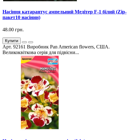
Насіння катарантус ампельний Медітер F-1 білий (Zip-
пакет10 насінин)
48.00 грн.
Купити
Арт. 92161 Виробник Pan American flowers, США.
Великоквіткова серія для підвісни...