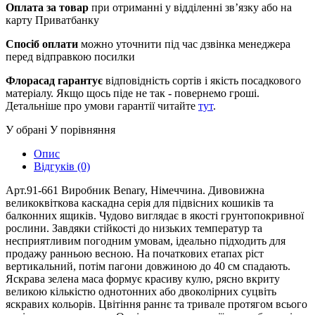
Оплата за товар
при отриманні у відділенні зв’язку або на
карту Приватбанку
Спосіб оплати
можно уточнити під час дзвінка менеджера
перед відправкою посилки
Флорасад гарантує
відповідність сортів і якість посадкового
матеріалу. Якщо щось піде не так - повернемо гроші.
Детальніше про умови гарантії читайте
тут
.
У обрані
У порівняння
Опис
Відгуків (0)
Арт.91-661 Виробник Benary, Німеччина. Дивовижна
великоквіткова каскадна серія для підвісних кошиків та
балконних ящиків. Чудово виглядає в якості грунтопокривної
рослини. Завдяки стійкості до низьких температур та
несприятливим погодним умовам, ідеально підходить для
продажу ранньою весною. На початкових етапах ріст
вертикальний, потім пагони довжиною до 40 см спадають.
Яскрава зелена маса формує красиву кулю, рясно вкриту
великою кількістю однотонних або двоколірних суцвіть
яскравих кольорів. Цвітіння раннє та тривале протягом всього