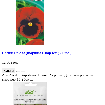
Насіння віола дворічна Скарлет (30 нас.)
12.00 грн.
Купити
Арт.20-316 Виробник Геліос (Україна) Дворічна рослина
висотою 15-25см....