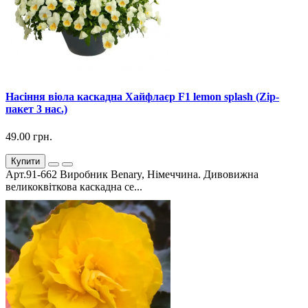
Насіння віола каскадна Хайфлаєр F1 lemon splash (Zip-
пакет 3 нас.)
49.00 грн.
Купити
Арт.91-662 Виробник Benary, Німеччина. Дивовижна
великоквіткова каскадна се...