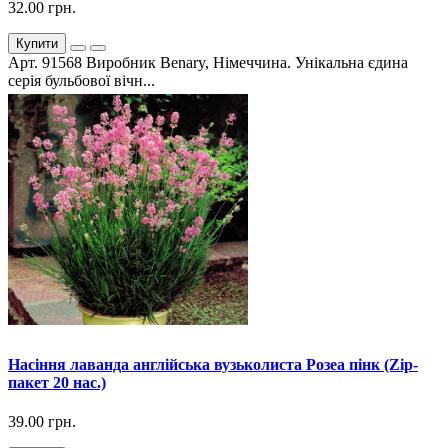
32.00 грн.
Купити
Арт. 91568 Виробник Benary, Німеччина. Унікальна єдина
серія бульбової вічн...
Насіння лаванда англійська вузьколиста Розеа пінк (Zip-
пакет 20 нас.)
39.00 грн.