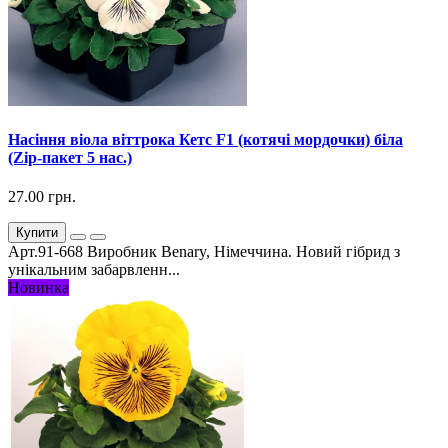
Насіння віола віттрока Кетс F1 (котячі мордочки) біла
(Zip-пакет 5 нас.)
27.00 грн.
Купити
Арт.91-668 Виробник Benary, Німеччина. Новий гібрид з
унікальним забарвленн...
Новинка