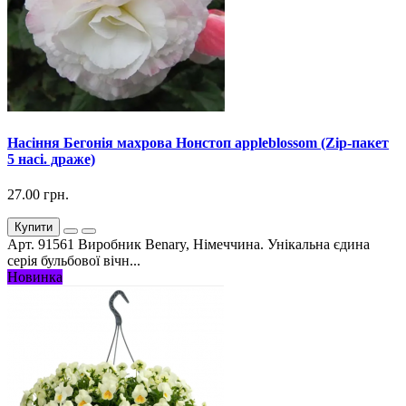
Насіння Бегонія махрова Нонстоп appleblossom (Zip-пакет
5 насі. драже)
27.00 грн.
Купити
Арт. 91561 Виробник Benary, Німеччина. Унікальна єдина
серія бульбової вічн...
Новинка