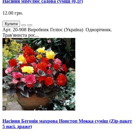
Насіння мімулюс садова суміш (0,1г)
12.00 грн.
Купити
Арт. 20-908 Виробник Геліос (Україна) Однорічник.
Трав'яниста рос...
Насіння Бегонія махрова Нонстоп Мокка суміш (Zip-пакет
5 насі. драже)