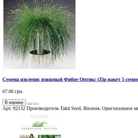
Семена изолепис изящный Фибре Оптикс (Zip-пакет 5 семян
67.00 грн.
В корзину
Арт. 92132 Производитель Takii Seed, Япония. Оригинальное мн