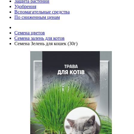
Защита растений
Удобрения
Вспомагательные средства
По сниженным ценам
Семена цветов
Семена залень для котов
Семена Зелень для кошек (30г)