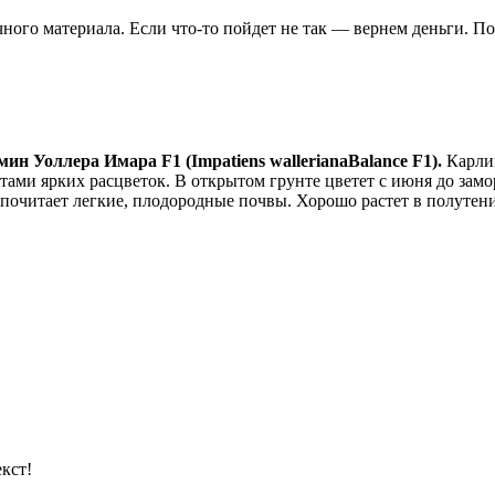
чного материала. Если что-то пойдет не так — вернем деньги. П
ин Уоллера Имара F1 (Impatiens wallerianaBalance F1).
Карлик
тами ярких расцветок. В открытом грунте цветет с июня до зам
едпочитает легкие, плодородные почвы. Хорошо растет в полуте
кст!