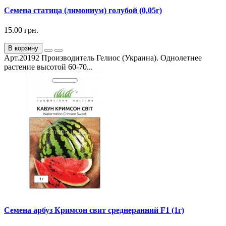
Семена статица (лимониум) голубой (0,05г)
15.00 грн.
В корзину
Арт.20192 Производитель Гелиос (Украина). Однолетнее
растение высотой 60-70...
Семена арбуз Кримсон свит среднеранний F1 (1г)