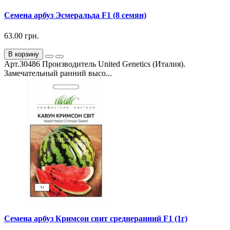
Семена арбуз Эсмеральда F1 (8 семян)
63.00 грн.
В корзину
Арт.30486 Производитель United Genetics (Италия).
Замечательный ранний высо...
Семена арбуз Кримсон свит среднеранний F1 (1г)