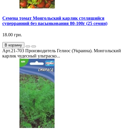
Семена томат Монгольский карлик стелящийся
суперранний без пасынкования 80-100г (25 семян)
18.00 грн.
В корзину
Арт.21-703 Производитель Гелиос (Украина). Монгольский
карлик чудесный ультраско...