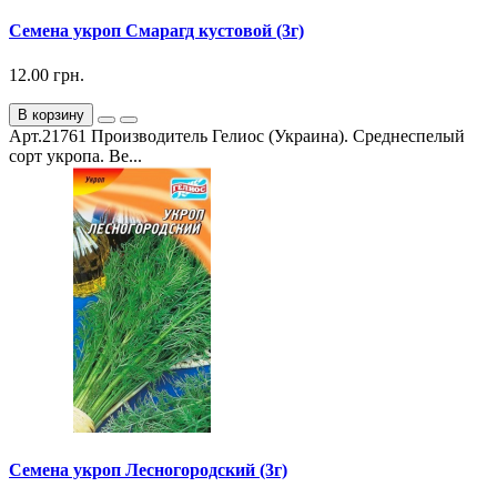
Семена укроп Смарагд кустовой (3г)
12.00 грн.
В корзину
Арт.21761 Производитель Гелиос (Украина). Среднеспелый
сорт укропа. Ве...
Семена укроп Лесногородский (3г)