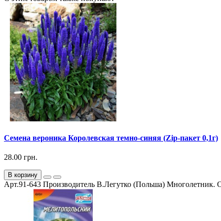
Семена вероника Королевская темно-синяя (Zip-пакет 0,1г)
28.00 грн.
В корзину
Арт.91-643 Производитель В.Легутко (Польша) Многолетник. О