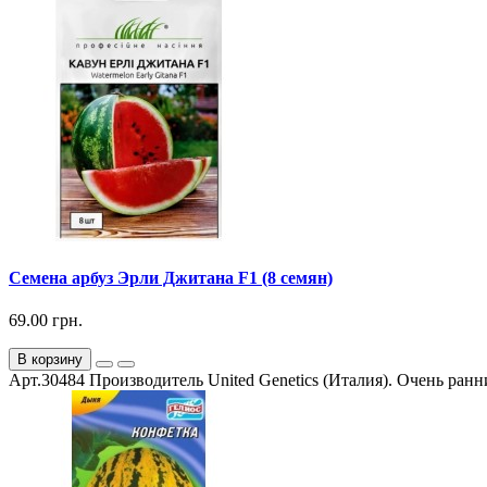
Семена арбуз Эрли Джитана F1 (8 семян)
69.00 грн.
В корзину
Арт.30484 Производитель United Genetics (Италия). Очень ранни