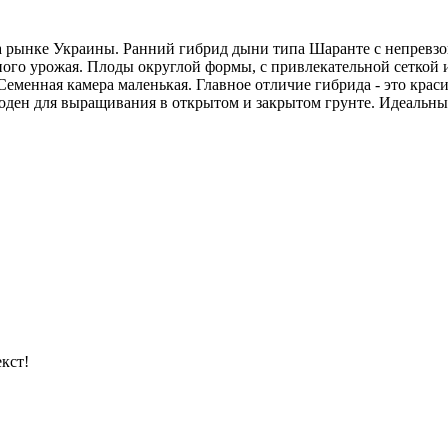
 на рынке Украины. Ранний гибрид дыни типа Шаранте с непрев
ного урожая. Плоды округлой формы, с привлекательной сеткой и
Семенная камера маленькая. Главное отличие гибрида - это крас
годен для выращивания в открытом и закрытом грунте. Идеальны
кст!