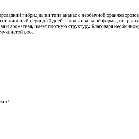
персладкий гибрид дыни типа ананас с необычной оранжеворозо
гетационный период 70 дней. Плоды овальной формы, покрытые к
кая и ароматная, имеет плотную структуру. Благодаря необычно
мучнистой росе.
кст!