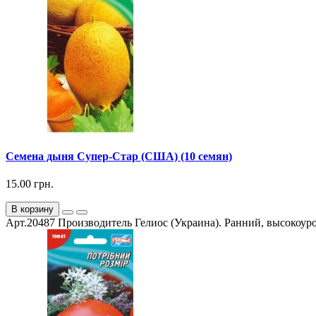
Семена дыня Супер-Стар (США) (10 семян)
15.00 грн.
В корзину
Арт.20487 Производитель Гелиос (Украина). Ранний, высокоур