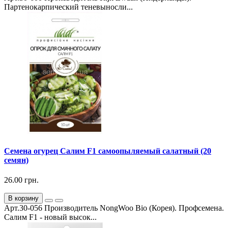
Партенокарпический теневыносли...
Семена огурец Салим F1 самоопыляемый салатный (20
семян)
26.00 грн.
В корзину
Арт.30-056 Производитель NongWoo Bio (Корея). Профсемена.
Салим F1 - новый высок...