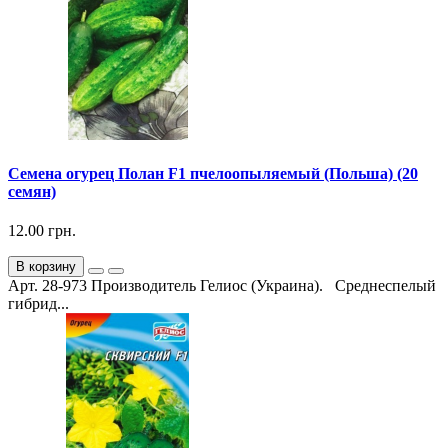
Семена огурец Полан F1 пчелоопыляемый (Польша) (20
семян)
12.00 грн.
В корзину
Арт. 28-973 Производитель Гелиос (Украина). Среднеспелый
гибрид...