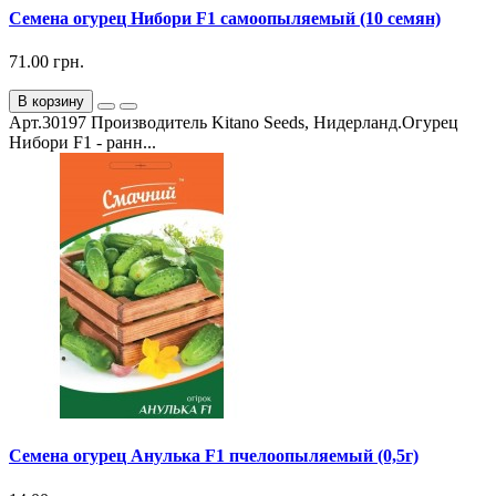
Семена огурец Нибори F1 самоопыляемый (10 семян)
71.00 грн.
В корзину
Арт.30197 Производитель Kitano Seeds, Нидерланд.Огурец
Нибори F1 - ранн...
Семена огурец Анулька F1 пчелоопыляемый (0,5г)