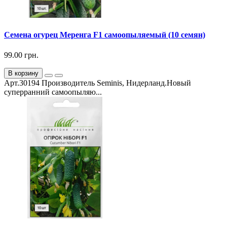
Семена огурец Меренга F1 самоопыляемый (10 семян)
99.00 грн.
В корзину
Арт.30194 Производитель Seminis, Нидерланд.Новый
суперранний самоопыляю...