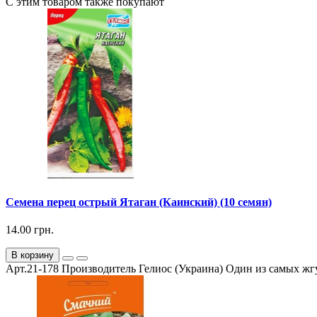
С этим товаром также покупают
Семена перец острый Ятаган (Каинский) (10 семян)
14.00 грн.
В корзину
Арт.21-178 Производитель Гелиос (Украина) Один из самых жгу