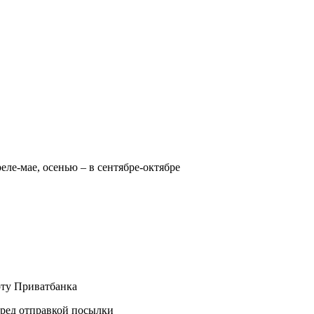
реле-мае, осенью – в сентябре-октябре
рту Приватбанка
еред отправкой посылки