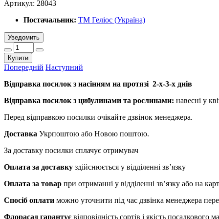
Артикул:
28043
Постачальник:
ТМ Геліос (Україна)
Уведомить
Купити
Попередній
Наступний
Відправка посилок з насінням на протязі 2-х-3-х днів
Відправка посилок з цибулинами та рослинами:
навесні у кві
Перед відправкою посилки очікайте дзвінок менеджера.
Доставка
Укрпоштою або Новою поштою.
За доставку посилки сплачує отримувач
Оплата за доставку
здійснюється у відділенні зв’язку
Оплата за товар
при отриманні у відділенні зв’язку або на ка
Спосіб оплати
можно уточнити під час дзвінка менеджера пер
Флорасад гарантує
відповідність сортів і якість посадкового 