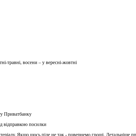
тні-травні, восени – у вересні-жовтні
рту Приватбанку
ед відправкою посилки
матеріалу. Якщо щось піде не так - повернемо гроші. Детальніше п