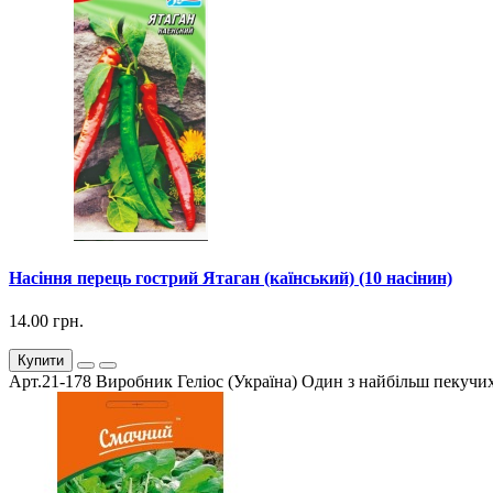
Насіння перець гострий Ятаган (каїнський) (10 насінин)
14.00 грн.
Купити
Арт.21-178 Виробник Геліос (Україна) Один з найбільш пекучих 