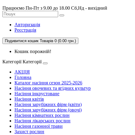
Працюємо Пн-Пт з 9.00 до 18.00 Сб,Нд - вихідний
Авторизація
Реєстрація
Подивитися кошик
Товарів 0 (0.00 грн.)
Кошик порожній!
Категорії
Категорії
АКЦІЯ
Головна
Каталог насіння сезон 2025-2026
Насіння овочевих та ягідних культур
Насіння інкрустоване
Насіння квітів
Насіння зарубіжних фірм (квіти)
Насіння зарубіжних фірм (овочі)
Насіння кімнатних рослин
Насіння лікарських рослин
Насіння газонної трави
Захист рослин