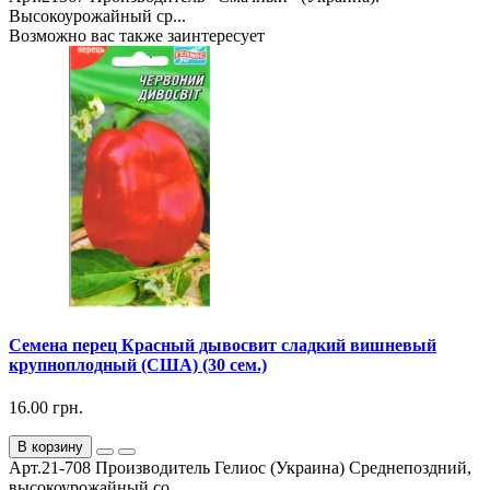
Высокоурожайный ср...
Возможно вас также заинтересует
Семена перец Красный дывосвит сладкий вишневый
крупноплодный (США) (30 сем.)
16.00 грн.
В корзину
Арт.21-708 Производитель Гелиос (Украина) Среднепоздний,
высокоурожайный со...