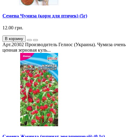
Семена Чумиза (корм для птичек) (5г)
12.00 грн.
В корзину
Арт.20302 Производитель Гелиос (Украина). Чумиза очень
ценная зерновая куль...
Семена Жминда (шпинат земляничный) (0,1г)