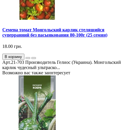
Семена томат Монгольский карлик стелящийся
суперранний без пасынкования 80-100г (25 семян)
18.00 грн.
В корзину
Арт.21-703 Производитель Гелиос (Украина). Монгольский
карлик чудесный ультраско...
Возможно вас также заинтересует