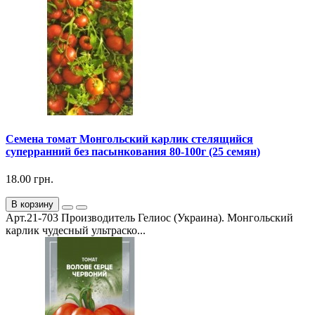
Семена томат Монгольский карлик стелящийся
суперранний без пасынкования 80-100г (25 семян)
18.00 грн.
В корзину
Арт.21-703 Производитель Гелиос (Украина). Монгольский
карлик чудесный ультраско...