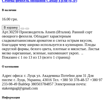
Семена фенхель овощной Самар Ерли (0,5г)
В наличии
16.00 грн.
В корзину
Арт.30259 Производитель Ansem (Италия). Ранний сорт
овощного фенхеля. Обладает характерным
сладковатоанисовым ароматом и слегка острым вкусом,
благодаря чему широко используется в кулинарии. Плоды
округлой формы, белого цвета, плотные и мясистые. Листья
мелко нарезанные, зеленые, напоминают укроп. ..
Показано с 1 по 13 из 13 (всего 1 страниц)
О компании
Адрес офиса: г. Луцк ул. Академика Потебни дом 31 Для
писем: г. Луцк, Украина, 43016 Тел. +380 50 378-48-57 +380 97
233-98-49 Вайбер 380503784857 Электронная почта:
stakentgugl@gmail.com
Информация