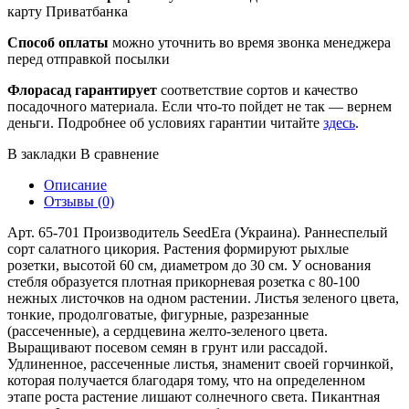
карту Приватбанка
Способ оплаты
можно уточнить во время звонка менеджера
перед отправкой посылки
Флорасад гарантирует
соответствие сортов и качество
посадочного материала. Если что-то пойдет не так — вернем
деньги. Подробнее об условиях гарантии читайте
здесь
.
В закладки
В сравнение
Описание
Отзывы (0)
Арт. 65-701 Производитель SeedEra (Украина). Раннеспелый
сорт салатного цикория. Растения формируют рыхлые
розетки, высотой 60 см, диаметром до 30 см. У основания
стебля образуется плотная прикорневая розетка с 80-100
нежных листочков на одном растении. Листья зеленого цвета,
тонкие, продолговатые, фигурные, разрезанные
(рассеченные), а сердцевина желто-зеленого цвета.
Выращивают посевом семян в грунт или рассадой.
Удлиненное, рассеченные листья, знаменит своей горчинкой,
которая получается благодаря тому, что на определенном
этапе роста растение лишают солнечного света. Пикантная