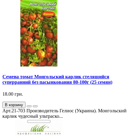
Семена томат Монгольский карлик стелящийся
суперранний без пасынкования 80-100г (25 семян)
18.00 грн.
В корзину
Арт.21-703 Производитель Гелиос (Украина). Монгольский
карлик чудесный ультраско...