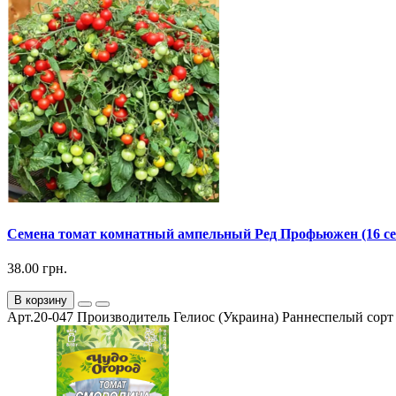
Семена томат комнатный ампельный Ред Профьюжен (16 с
38.00 грн.
В корзину
Арт.20-047 Производитель Гелиос (Украина) Раннеспелый сорт с