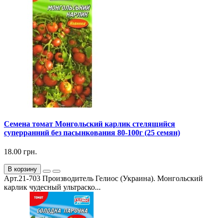
Семена томат Монгольский карлик стелящийся
суперранний без пасынкования 80-100г (25 семян)
18.00 грн.
В корзину
Арт.21-703 Производитель Гелиос (Украина). Монгольский
карлик чудесный ультраско...