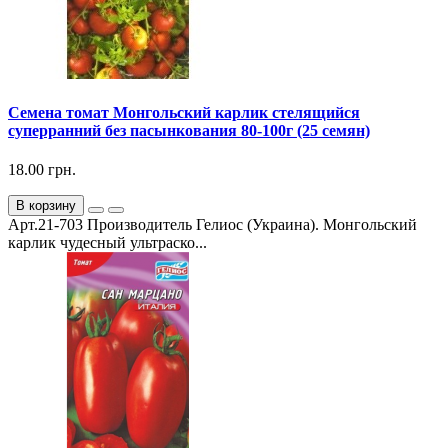
Семена томат Монгольский карлик стелящийся
суперранний без пасынкования 80-100г (25 семян)
18.00 грн.
В корзину
Арт.21-703 Производитель Гелиос (Украина). Монгольский
карлик чудесный ультраско...