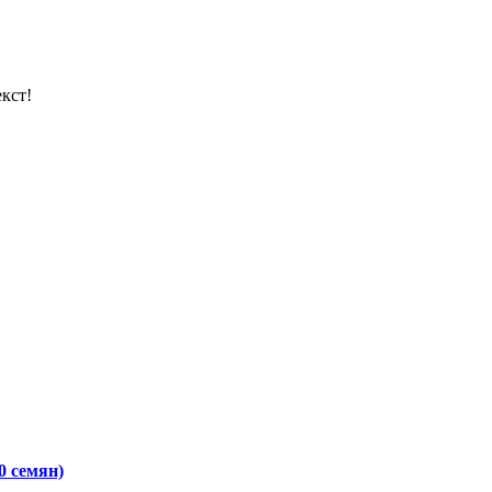
кст!
0 семян)