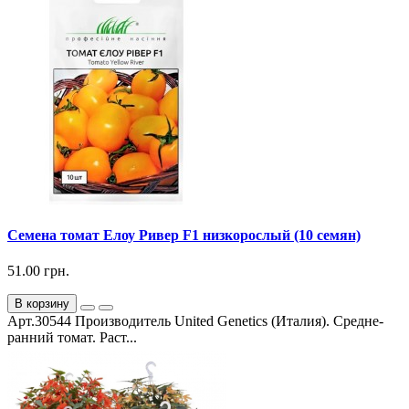
Семена томат Елоу Ривер F1 низкорослый (10 семян)
51.00 грн.
В корзину
Арт.30544 Производитель United Genetics (Италия). Средне-
ранний томат. Раст...