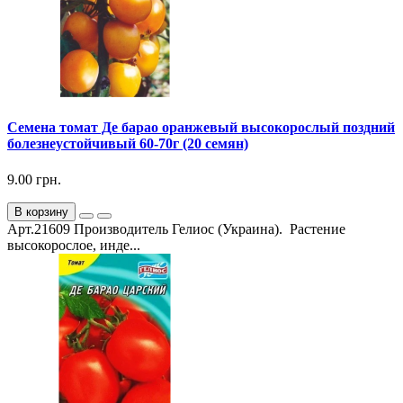
Семена томат Де барао оранжевый высокорослый поздний
болезнеустойчивый 60-70г (20 семян)
9.00 грн.
В корзину
Арт.21609 Производитель Гелиос (Украина). Растение
высокорослое, инде...