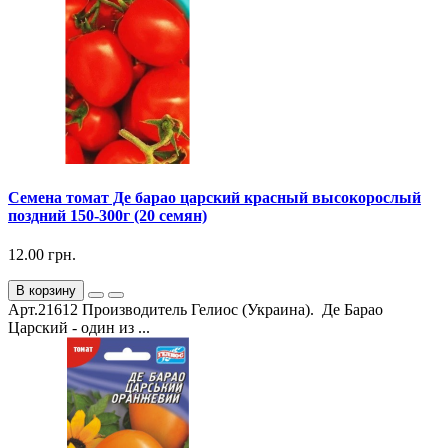
Семена томат Де барао царский красный высокорослый
поздний 150-300г (20 семян)
12.00 грн.
В корзину
Арт.21612 Производитель Гелиос (Украина). Де Барао
Царский - один из ...