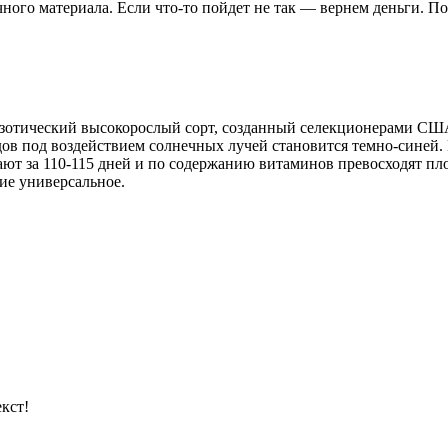
чного материала. Если что-то пойдет не так — вернем деньги. П
экзотический высокорослый сорт, созданный селекционерами СШ
дов под воздействием солнечных лучей становится темно-синей.
евают за 110-115 дней и по содержанию витаминов превосходят п
ие универсальное.
кст!